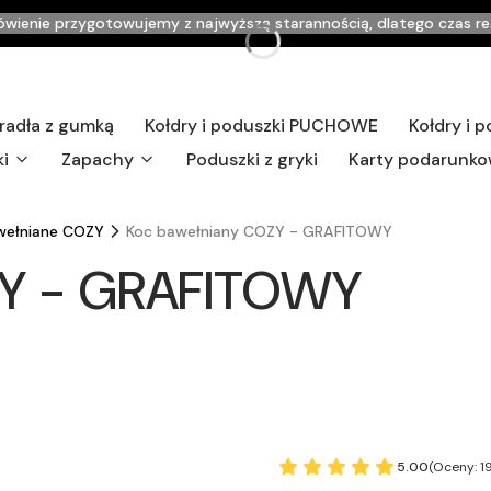
enie przygotowujemy z najwyższą starannością, dlatego czas realiz
radła z gumką
Kołdry i poduszki PUCHOWE
Kołdry i
ki
Zapachy
Poduszki z gryki
Karty podarunk
wełniane COZY
Koc bawełniany COZY - GRAFITOWY
ZY - GRAFITOWY
5.00
(Oceny: 1