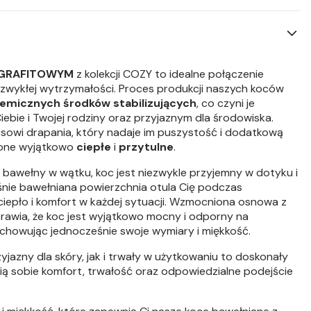
GRAFITOWYM
z kolekcji COZY to idealne połączenie
ezwykłej wytrzymałości. Proces produkcji naszych koców
hemicznych środków stabilizujących
, co czyni je
bie i Twojej rodziny oraz przyjaznym dla środowiska.
owi drapania, który nadaje im puszystość i dodatkową
ą one wyjątkowo
ciepłe
i
przytulne
.
 bawełny w wątku, koc jest niezwykle przyjemny w dotyku i
aśnie bawełniana powierzchnia otula Cię podczas
ciepło i komfort w każdej sytuacji. Wzmocniona osnowa z
rawia, że koc jest wyjątkowo mocny i odporny na
chowując jednocześnie swoje wymiary i miękkość.
yjazny dla skóry, jak i trwały w użytkowaniu to doskonały
ią sobie komfort, trwałość oraz odpowiedzialne podejście