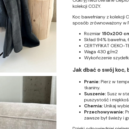
Odkryj niezrównane ciepło
kolekcji COZY.
Koc bawełniany z kolekcj
sposób zrównoważony w P
Rozmiar
150x200 c
Skład 94% bawełna, 
CERTYFIKAT OEKO-TE
Waga 430 g/m2
Wykończenie szydeł
Jak dbać o swój koc, b
Pranie:
Pierz w tempe
tkaniny.
Suszenie:
Susz w sta
puszystość i miękkoś
Chemia:
Unikaj wybie
Przechowywanie:
Pr
zawsze był świeży i 
Dzięki odpowiedniej pielę