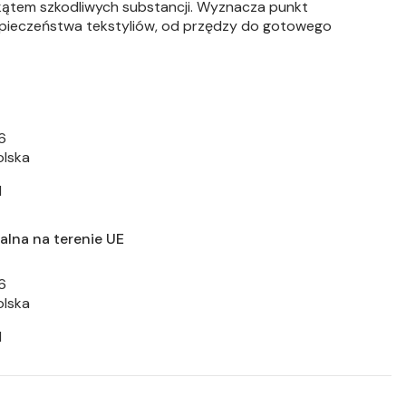
ątem szkodliwych substancji. Wyznacza punkt
zpieczeństwa tekstyliów, od przędzy do gotowego
6
olska
l
lna na terenie UE
6
olska
l