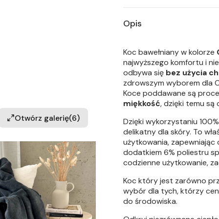
Opis
Koc bawełniany w kolorze
najwyższego komfortu i ni
odbywa się
bez użycia c
zdrowszym wyborem dla Cie
Koce poddawane są proces
miękkość
, dzięki temu s
Otwórz galerię
(6)
Dzięki wykorzystaniu 100%
delikatny dla skóry. To wł
użytkowania, zapewniając 
dodatkiem 6% poliestru sp
codzienne użytkowanie, za
Koc który jest zarówno prz
wybór dla tych, którzy cen
do środowiska.