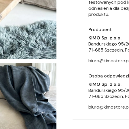
testowanych pod k
odniesienia dla be
produktu.
Producent
KIMO Sp. z o.o.
Bandurskiego 95/2
71-685 Szczecin, P
biuro@kimostore.p
Osoba odpowiedzia
KIMO Sp. z o.o.
Bandurskiego 95/2
71-685 Szczecin, P
biuro@kimostore.p