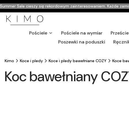
Summer Sale cieszy się rekordowym zainteresowaniem. Każde zamówi
Pościele
Pościele na wymiar
Przeście
Poszewki na poduszki
Ręczni
Kimo
Koce i pledy
Koce i pledy bawełniane COZY
Koce ba
Koc bawełniany CO