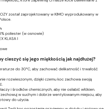
 i miękkość, które zapewnią Ci nasze koce bawełniane z
i COZY został zaprojektowany w KIMO wyprodukowany w
olsce.
m
6% poliester (w osnowie)
X KLASA I
kowe
y cieszyć się jego miękkością jak najdłużej?
raturze do 30°C, aby zachować delikatność i trwałość
nie rozwieszonym, dzięki czemu koc zachowa swoją
ć.
laczy i środków chemicznych, aby nie osłabić włókien.
zechowuj w suchym i dobrze wentylowanym miejscu, aby
gotowy do użycia.
gnacji Twój koc pozostanie przyjemny w dotyku i gotowy na