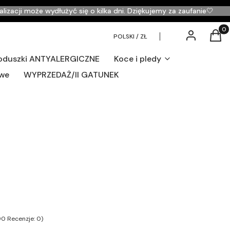
acji może wydłużyć się o kilka dni. Dziękujemy za zaufanie🤍
Zaloguj się
Produ
Kosz
POLSKI / ZŁ
 poduszki ANTYALERGICZNE
Koce i pledy
owe
WYPRZEDAŻ/II GATUNEK
90 Recenzje: 0)